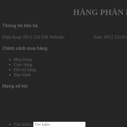
HÀNG PHÂN 
Thông tin liên hệ
Điện thoại: 0912 224 836 Website:
taomattroi.com
Zalo: 0912 224 83
Chính sách mua hàng
Mua hàng
Giao hàng
Đổi trả hàng
Bảo hành
Mạng xã hội
Tìm kiếm: