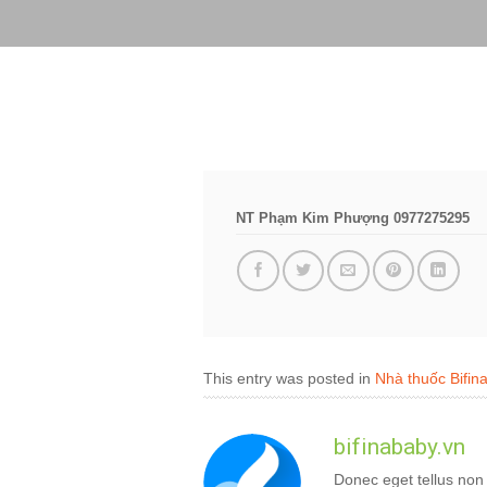
Skip
to
content
NT Phạm Kim Phượng 0977275295
This entry was posted in
Nhà thuốc Bifin
bifinababy.vn
Donec eget tellus non 