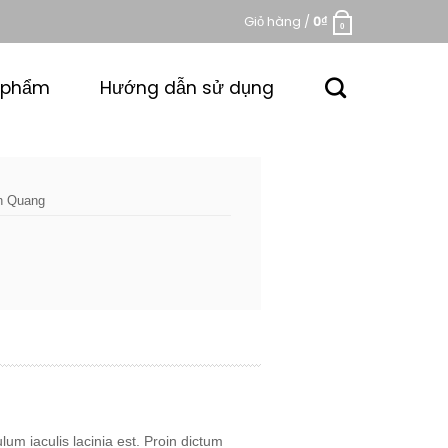
Giỏ hàng /
0
₫
0
 phẩm
Hướng dẫn sử dụng
n Quang
lum iaculis lacinia est. Proin dictum