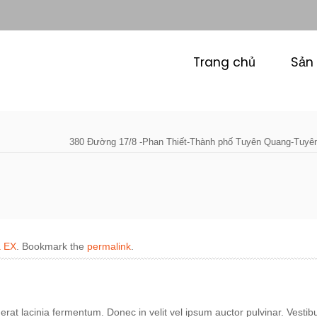
Trang chủ
Sản
380 Đường 17/8 -Phan Thiết-Thành phố Tuyên Quang-Tuyê
a EX
. Bookmark the
permalink
.
erat lacinia fermentum. Donec in velit vel ipsum auctor pulvinar. Vestibu